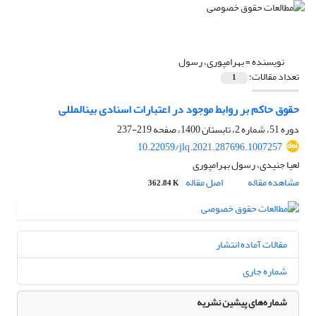
نویسنده =
بهرامپوری، رسول
تعداد مقالات:
1
حقوق حاکم بر روابط موجود در اعتبارات اسنادی بین‎المللی
دوره 51، شماره 2، تابستان 1400، صفحه
219-237
10.22059/jlq.2021.287696.1007257
لعیا جنیدی، رسول بهرامپوری
مشاهده مقاله
اصل مقاله
362.84 K
مقالات آماده انتشار
شماره جاری
شماره‌های پیشین نشریه