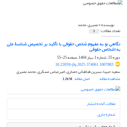
نویسنده =
نصیری، محمد
تعداد مقالات:
1
نگاهی نو به مفهوم شخص حقوقی با تأکید بر تخصیص شناسۀ ملی
به اشخاص حقوقی
دوره 55، شماره 1، بهار 1404، صفحه
25-55
10.22059/jlq.2025.374061.1007883
سعید حبیبا، نسرین طباطبائی حصاری، امیرعباس عسکری، محمد نصیری
مشاهده مقاله
اصل مقاله
1.26 M
مقالات آماده انتشار
شماره جاری
شماره‌های پیشین نشریه