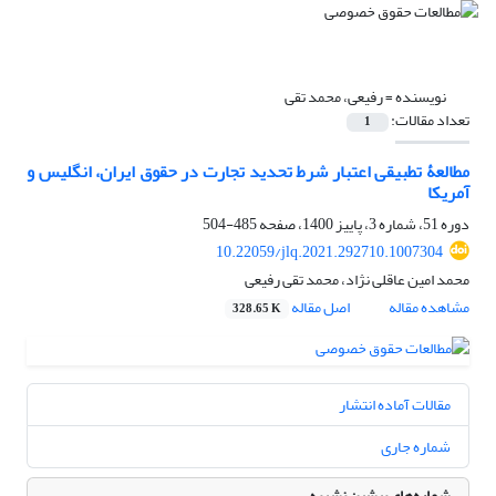
نویسنده =
رفیعی، محمد تقی
تعداد مقالات:
1
مطالعۀ تطبیقی اعتبار شرط تحدید تجارت‎ ‎در حقوق ‏ایران، انگلیس و
آمریکا
دوره 51، شماره 3، پاییز 1400، صفحه
485-504
10.22059/jlq.2021.292710.1007304
محمد امین عاقلی نژاد، محمد تقی رفیعی
مشاهده مقاله
اصل مقاله
328.65 K
مقالات آماده انتشار
شماره جاری
شماره‌های پیشین نشریه