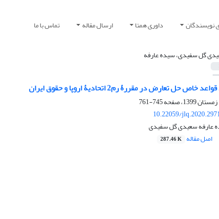
ی نویسندگان
داوری همتا
ارسال مقاله
تماس با ما
دی گل سفیدی، سیده عارفه
اص حل تعارض در مقررۀ رم2 اتحادیۀ اروپا و حقوق ایران
745-761
10.22059/jlq.2020.297
ه عارفه سعیدی گل سفیدی
اصل مقاله
287.46 K