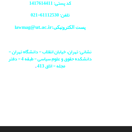
کد پستی: 1417614411
تلفن: 61112530-
021
@ut.ac.ir
پست الکترونیکی:lawmag
نشانی: تهران، خیابان انقلاب - دانشگاه تهران -
دانشکده حقوق و علوم سیاسی - طبقه 4 - دفتر
مجله - اتاق 413
.