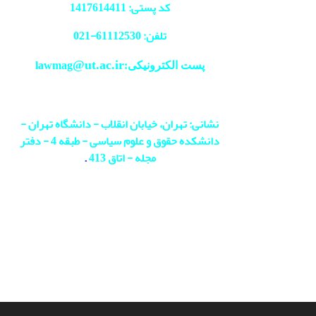
کد پستی: 1417614411
تلفن: 61112530-
021
@ut.ac.ir
پست الکترونیکی:lawmag
نشانی: تهران، خیابان انقلاب - دانشگاه تهران -
دانشکده حقوق و علوم سیاسی - طبقه 4 - دفتر
مجله - اتاق 413
.