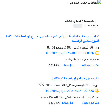
نویسنده =
عابدی، محمد
تعداد مقالات:
2
تحلیل وعدۀ یکجانبۀ اجرای تعهد طبیعی در پرتو اصلاحات ۲۰۱۶
قانون مدنی فرانسه
دوره 56، شماره 1، بهار 1405، صفحه
61-86
10.22059/jlq.2026.403510.1008036
محمد عابدی، محمدتقی نادی
مشاهده مقاله
اصل مقاله
920.64 K
حق حبس در اجرای تعهدات متقابل
دوره 51، شماره 4، زمستان 1400، صفحه
783-805
10.22059/jlq.2022.316938.1007488
رضا فتوحی راد، محمد عابدی، عبدالله خدابخشی
مشاهده مقاله
اصل مقاله
369.16 K