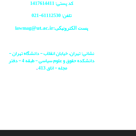
کد پستی: 1417614411
تلفن: 61112530-
021
@ut.ac.ir
پست الکترونیکی:lawmag
نشانی: تهران، خیابان انقلاب - دانشگاه تهران -
دانشکده حقوق و علوم سیاسی - طبقه 4 - دفتر
مجله - اتاق 413
.