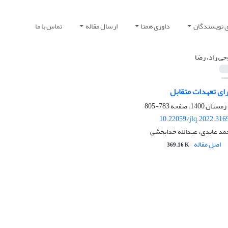
ی نویسندگان
داوری همتا
ارسال مقاله
تماس با ما
حی راد، رضا
ی تعهدات متقابل
783-805
10.22059/jlq.2022.316
حمد عابدی، عبدالله خدابخشی
اصل مقاله
369.16 K