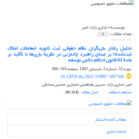
نویسنده =
خناری نژاد، امیر
تعداد مقالات:
1
تحلیل رفتار بازیگران نظام حقوقی ثبت ثانویه (معاملات املاک
‏ثبت‌شده) بر مبنای راهبرد چانه‌زنی در نظریة بازی‌ها با تأکید بر
مادة ‏‏62 قانون احکام دائمی توسعه‏
دوره 52، شماره 2، تابستان 1401، صفحه
345-366
10.22059/jlq.2022.318887.1007506
امیر خناری نژاد، نسرین طباطبایی حصاری، محسن صادقی
مشاهده مقاله
اصل مقاله
287.35 K
مقالات آماده انتشار
شماره جاری