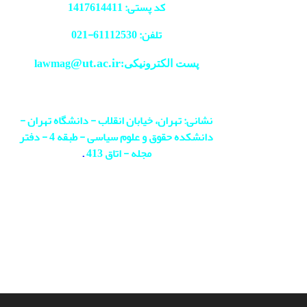
کد پستی: 1417614411
تلفن: 61112530-
021
@ut.ac.ir
پست الکترونیکی:lawmag
نشانی: تهران، خیابان انقلاب - دانشگاه تهران -
دانشکده حقوق و علوم سیاسی - طبقه 4 - دفتر
مجله - اتاق 413
.