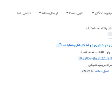
ی نویسندگان
داوری همتا
ارسال مقاله
تماس با ما
انی نژاد، هدایت اله
با آن
43-60
10.22059/jlq.2022.321
نژاد، زینب طلابکی
اصل مقاله
224.28 K