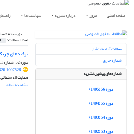
صفحه اصلی
مرور
درباره نشریه
سیاست ها
راهنما
نویسنده =
سلط
تعداد مقالات:
1
مقالات آماده انتشار
ترفندهای چریکی‎ ‎در داوری و راهکارهای مقابله 
شماره جاری
دوره 52، شماره 1، بهار 1401، صفحه
820.1007526
شماره‌های پیشین نشریه
هدایت اله سلطانی 
مشاهده مقاله
دوره 56 (1405)
دوره 55 (1404)
دوره 54 (1403)
دوره 53 (1402)