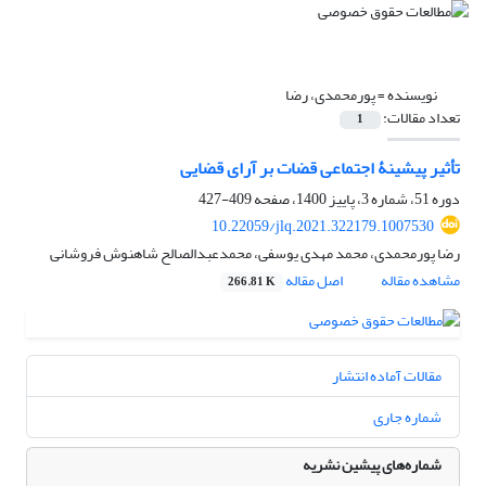
نویسنده =
پورمحمدی، رضا
تعداد مقالات:
1
تأثیر پیشینۀ اجتماعی قضات بر آرای قضایی
دوره 51، شماره 3، پاییز 1400، صفحه
409-427
10.22059/jlq.2021.322179.1007530
رضا پورمحمدی، محمد مهدی یوسفی، محمدعبدالصالح شاهنوش فروشانی
مشاهده مقاله
اصل مقاله
266.81 K
مقالات آماده انتشار
شماره جاری
شماره‌های پیشین نشریه