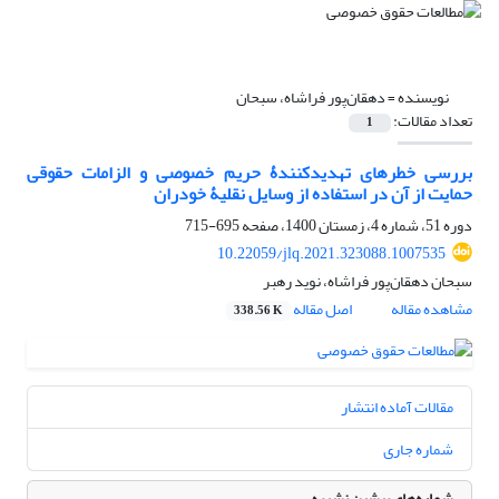
نویسنده =
دهقان‌پور فراشاه، سبحان
تعداد مقالات:
1
بررسی خطرهای تهدیدکنندۀ حریم خصوصی و الزامات ‏حقوقی
حمایت از آن در استفاده از وسایل نقلیۀ خودران
دوره 51، شماره 4، زمستان 1400، صفحه
695-715
10.22059/jlq.2021.323088.1007535
سبحان دهقان‌پور فراشاه، نوید رهبر
مشاهده مقاله
اصل مقاله
338.56 K
مقالات آماده انتشار
شماره جاری
شماره‌های پیشین نشریه