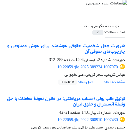
نویسنده =
کریمی، سحر
تعداد مقالات:
2
ضرورت جعل شخصیت حقوقی هوشمند برای هوش مصنوعی و
چارچوب‌های حقوقی آن
دوره 55، شماره 2، تابستان 1404، صفحه
285-312
10.22059/jlq.2025.389224.1007970
عباس کریمی، سحر کریمی، علی نخجوانی
مشاهده مقاله
اصل مقاله
1005.89 K
توثیق طلب پولی (حساب دریافتنی) در قانون نمونۀ معاملات با حق
‏وثیقۀ آنسیترال و حقوق ایران
دوره 52، شماره 1، بهار 1401، صفحه
21-42
10.22059/jlq.2022.308910.1007430
حسین حمدی، سید علی خزائی، علیرضا صالحی فر، سحر کریمی