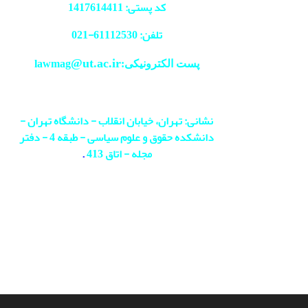
کد پستی: 1417614411
تلفن: 61112530-
021
@ut.ac.ir
پست الکترونیکی:lawmag
نشانی: تهران، خیابان انقلاب - دانشگاه تهران -
دانشکده حقوق و علوم سیاسی - طبقه 4 - دفتر
مجله - اتاق 413
.