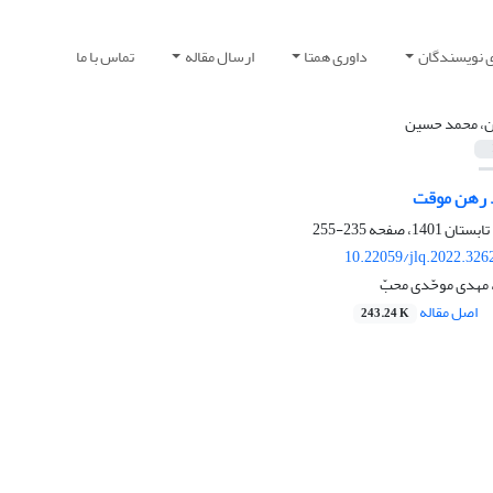
ی نویسندگان
داوری همتا
ارسال مقاله
تماس با ما
ن، محمد حسین
رهن موقت ‏
235-255
10.22059/jlq.2022.326
مهدی موحّدی محبّ
اصل مقاله
243.24 K