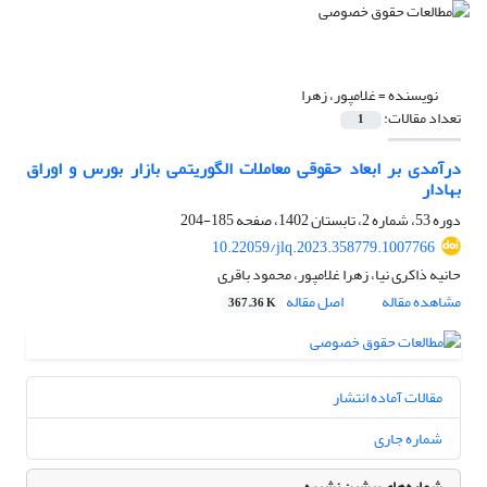
نویسنده =
غلامپور، زهرا
تعداد مقالات:
1
درآمدی بر ابعاد حقوقی معاملات الگوریتمی بازار بورس و اوراق
‏بهادار
دوره 53، شماره 2، تابستان 1402، صفحه
185-204
10.22059/jlq.2023.358779.1007766
حانیه ذاکری نیا، زهرا غلامپور، محمود باقری
مشاهده مقاله
اصل مقاله
367.36 K
مقالات آماده انتشار
شماره جاری
شماره‌های پیشین نشریه