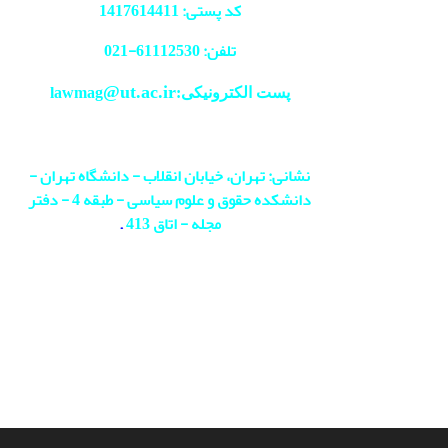
کد پستی: 1417614411
تلفن: 61112530-
021
@ut.ac.ir
پست الکترونیکی:lawmag
نشانی: تهران، خیابان انقلاب - دانشگاه تهران -
دانشکده حقوق و علوم سیاسی - طبقه 4 - دفتر
مجله - اتاق 413
.