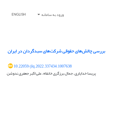
ورود به سامانه
ENGLISH
‎ ‎بررسی چالش‌های حقوقی شرکت‌های سبدگردان در ایران
10.22059/jlq.2022.337434.1007638
پریسا خدایاری، جمال برزگری خانقاه، علی اکبر جعفری ندوشن