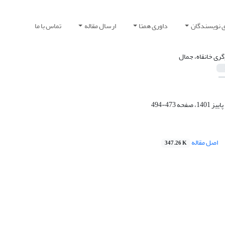
ی نویسندگان
داوری همتا
ارسال مقاله
تماس با ما
گری خانقاه، جمال
473-494
اصل مقاله
347.26 K