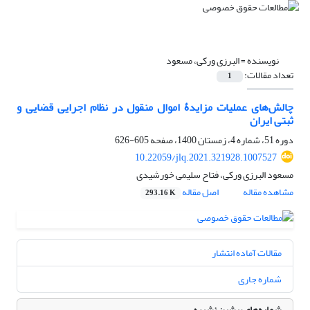
نویسنده =
البرزی ورکی، مسعود
تعداد مقالات:
1
چالش‌های عملیات مزایدۀ اموال منقول‏ در نظام اجرایی قضایی و
ثبتی ایران
دوره 51، شماره 4، زمستان 1400، صفحه
605-626
10.22059/jlq.2021.321928.1007527
مسعود البرزی ورکی، فتاح سلیمی خورشیدی
مشاهده مقاله
اصل مقاله
293.16 K
مقالات آماده انتشار
شماره جاری
شماره‌های پیشین نشریه