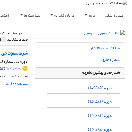
صفحه اصلی
مرور
درباره نشریه
سیاست ها
راهنما
نویسنده =
کرب
تعداد مقالات:
1
مقالات آماده انتشار
شرط سقوط حق در
شماره جاری
دوره 52، شماره 3، پاییز 1401، صفحه
843.1007698
شماره‌های پیشین نشریه
محمود کاظمی، محسن
مشاهده مقاله
دوره 56 (1405)
دوره 55 (1404)
دوره 54 (1403)
دوره 53 (1402)