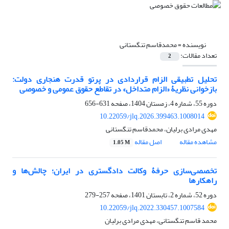
نویسنده =
محمدقاسم تنگستانی
تعداد مقالات:
2
تحلیل تطبیقی الزام قراردادی در پرتو قدرت هنجاری دولت:
بازخوانی نظریۀ «الزام متداخل» در تقاطع حقوق عمومی و خصوصی
دوره 55، شماره 4، زمستان 1404، صفحه
631-656
10.22059/jlq.2026.399463.1008014
مهدی مرادی برلیان، محمدقاسم تنگستانی
مشاهده مقاله
اصل مقاله
1.05 M
تخصصی‌سازی حرفۀ وکالت دادگستری در ایران؛ ‏چالش‌ها و
راهکارها
دوره 52، شماره 2، تابستان 1401، صفحه
257-279
10.22059/jlq.2022.330457.1007584
محمد قاسم تنگستانی، مهدی مرادی برلیان