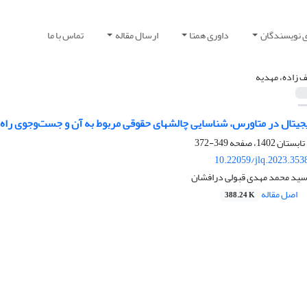
ی نویسندگان
داوری همتا
ارسال مقاله
تماس با ما
ف زاده، مهدیه
س، شناسایی چالش‎‎های حقوقی مربوط ‏به آن و جست‌وجوی راه حل
349-372
10.22059/jlq.2023.353
 سید محمد مهدی قبولی درافشان
اصل مقاله
388.24 K