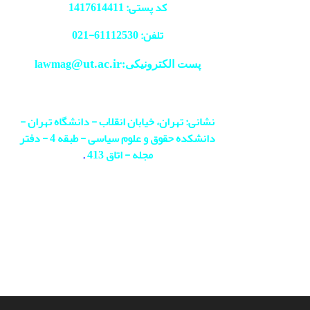
کد پستی: 1417614411
تلفن: 61112530-
021
@ut.ac.ir
پست الکترونیکی:lawmag
نشانی: تهران، خیابان انقلاب - دانشگاه تهران -
دانشکده حقوق و علوم سیاسی - طبقه 4 - دفتر
مجله - اتاق 413
.