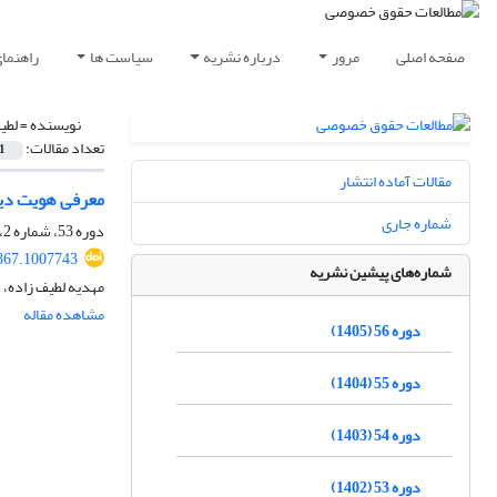
صفحه اصلی
مرور
درباره نشریه
سیاست ها
راهنما
نویسنده =
لطی
تعداد مقالات:
1
مقالات آماده انتشار
معرفی هویت دیجیتال در متاور
شماره جاری
دوره 53، شماره 2، تابستان 1402، صفحه
867.1007743
شماره‌های پیشین نشریه
مهدیه لطیف زاده،
مشاهده مقاله
دوره 56 (1405)
دوره 55 (1404)
دوره 54 (1403)
دوره 53 (1402)