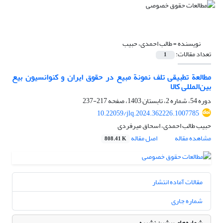
نویسنده =
طالب احمدی، حبیب
تعداد مقالات:
1
مطالعة تطبیقی تلف نمونة مبیع در حقوق ایران و کنوانسیون بیع
بین‌المللی کالا
دوره 54، شماره 2، تابستان 1403، صفحه
217-237
10.22059/jlq.2024.362226.1007785
حبیب طالب احمدی، اسحاق میرفردی
مشاهده مقاله
اصل مقاله
808.41 K
مقالات آماده انتشار
شماره جاری
شماره‌های پیشین نشریه