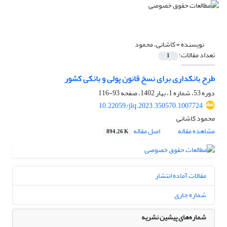
نویسنده =
کاشانی، محمود
تعداد مقالات:
1
طرح بانکداری برای نسخ قانون پولی و بانکی کشور
دوره 53، شماره 1، بهار 1402، صفحه
93-116
10.22059/jlq.2023.350570.1007724
محمود کاشانی
مشاهده مقاله
اصل مقاله
894.26 K
مقالات آماده انتشار
شماره جاری
شماره‌های پیشین نشریه