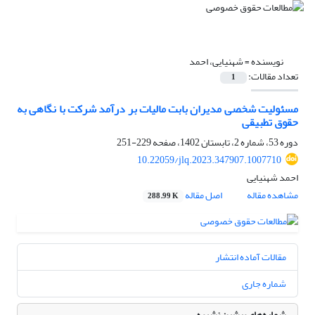
نویسنده =
شهنیایی، احمد
تعداد مقالات:
1
مسئولیت شخصی مدیران بابت مالیات بر درآمد شرکت با نگاهی به
‏حقوق تطبیقی
دوره 53، شماره 2، تابستان 1402، صفحه
229-251
10.22059/jlq.2023.347907.1007710
احمد شهنیایی
مشاهده مقاله
اصل مقاله
288.99 K
مقالات آماده انتشار
شماره جاری
شماره‌های پیشین نشریه