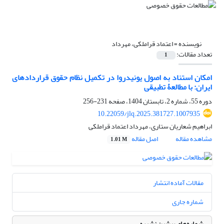
نویسنده =
اعتماد قراملکی، مهرداد
تعداد مقالات:
1
امکان استناد به اصول یونیدروا در تکمیل نظام حقوق قراردادهای
ایران: با مطالعۀ تطبیقی
دوره 55، شماره 2، تابستان 1404، صفحه
231-256
10.22059/jlq.2025.381727.1007935
ابراهیم شعاریان ستاری، مهرداد اعتماد قراملکی
مشاهده مقاله
اصل مقاله
1.01 M
مقالات آماده انتشار
شماره جاری
شماره‌های پیشین نشریه