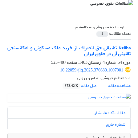
نویسنده =
خروشی، عبدالعظیم
تعداد مقالات:
1
مطالعة تطبیقی حق انصراف از خرید ملک مسکونی و امکان‏سنجی
تقنینی آن در حقوق ایران
دوره 54، شماره 4، زمستان 1403، صفحه
497-525
10.22059/jlq.2025.376630.1007901
عبدالعظیم خروشی، عباس برزویی
مشاهده مقاله
اصل مقاله
872.42 K
مقالات آماده انتشار
شماره جاری
شماره‌های پیشین نشریه