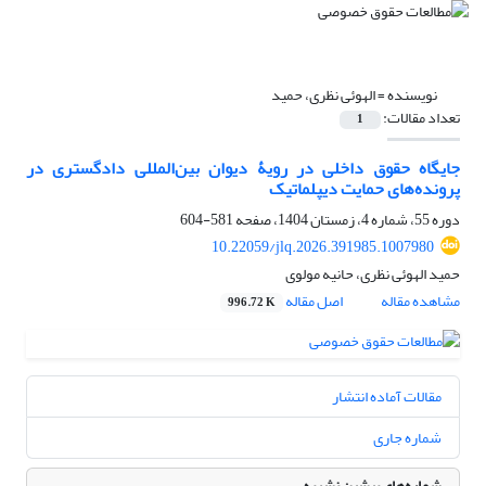
نویسنده =
الهوئی نظری، حمید
تعداد مقالات:
1
جایگاه حقوق داخلی در رویۀ دیوان بین‌المللی دادگستری در
پرونده‌های حمایت دیپلماتیک
دوره 55، شماره 4، زمستان 1404، صفحه
581-604
10.22059/jlq.2026.391985.1007980
حمید الهوئی نظری، حانیه مولوی
مشاهده مقاله
اصل مقاله
996.72 K
مقالات آماده انتشار
شماره جاری
شماره‌های پیشین نشریه