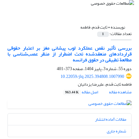
نویسنده =
ثابت قدم، فاطمه
تعداد مقالات:
1
بررسی تأثیر نقص عملکرد لوب پیشانی مغز بر اعتبار حقوقی
قراردادهای منعقدشده تحت اضطرار از منظر عصب‌شناسی با
مطالعة تطبیقی در حقوق فرانسه
دوره 55، شماره 3، پاییز 1404، صفحه
373-401
10.22059/jlq.2025.394808.1007990
فاطمه ثابت قدم، علیرضا یزدانیان
مشاهده مقاله
اصل مقاله
963.44 K
مقالات آماده انتشار
شماره جاری