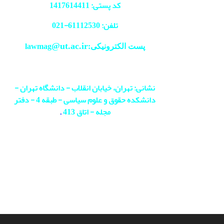
کد پستی: 1417614411
تلفن: 61112530-
021
@ut.ac.ir
پست الکترونیکی:lawmag
نشانی: تهران، خیابان انقلاب - دانشگاه تهران -
دانشکده حقوق و علوم سیاسی - طبقه 4 - دفتر
مجله - اتاق 413
.