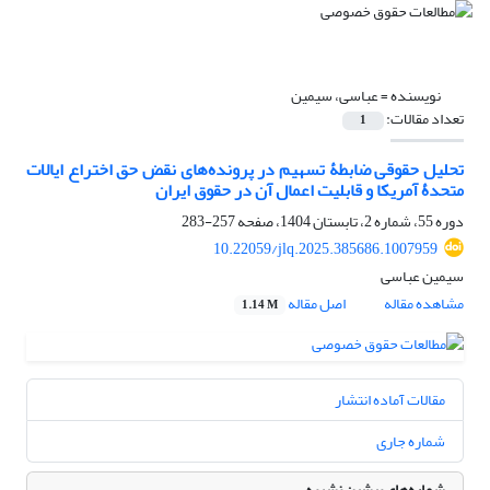
نویسنده =
عباسی، سیمین
تعداد مقالات:
1
تحلیل حقوقی ضابطۀ تسهیم در پرونده‌های نقض حق اختراع ایالات
متحدۀ آمریکا و قابلیت اعمال آن در حقوق ایران
دوره 55، شماره 2، تابستان 1404، صفحه
257-283
10.22059/jlq.2025.385686.1007959
سیمین عباسی
مشاهده مقاله
اصل مقاله
1.14 M
مقالات آماده انتشار
شماره جاری
شماره‌های پیشین نشریه