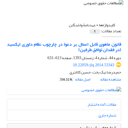
کلیدواژه‌ها =
عهدنامۀ واشنگتن
تعداد مقالات:
1
قانون ماهوی قابل ‌اعمال بر دعوا در چارچوب نظام داوری ایکسید
(در فقدان توافق طرفین)
دوره 44، شماره 4، زمستان 1393، صفحه
613-631
10.22059/jlq.2014.53343
حمیدرضا نیک بخت، حسین کلانتری
مشاهده مقاله
اصل مقاله
356.52 K
مقالات آماده انتشار
شماره جاری
شماره‌های پیشین نشریه