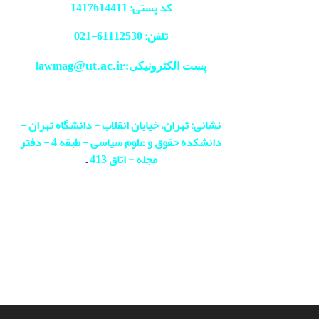
کد پستی: 1417614411
تلفن: 61112530-
021
@ut.ac.ir
پست الکترونیکی:lawmag
نشانی: تهران، خیابان انقلاب - دانشگاه تهران -
دانشکده حقوق و علوم سیاسی - طبقه 4 - دفتر
مجله - اتاق 413
.