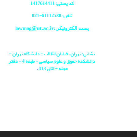
کد پستی: 1417614411
تلفن: 61112530-
021
@ut.ac.ir
پست الکترونیکی:lawmag
نشانی: تهران، خیابان انقلاب - دانشگاه تهران -
دانشکده حقوق و علوم سیاسی - طبقه 4 - دفتر
مجله - اتاق 413
.