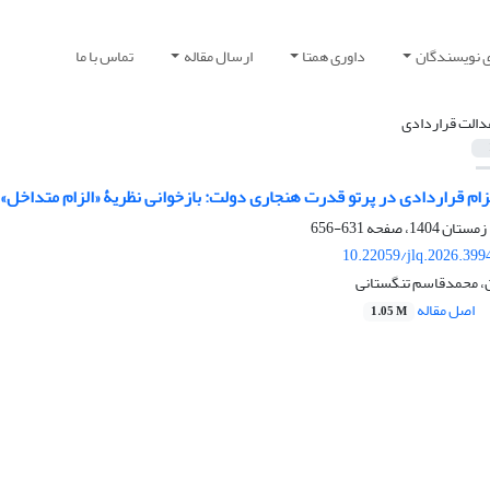
ی نویسندگان
داوری همتا
ارسال مقاله
تماس با ما
دالت قراردادی
زام قراردادی در پرتو قدرت هنجاری دولت: بازخوانی نظریۀ «الزام متداخ
631-656
10.22059/jlq.2026.399
ن، محمدقاسم تنگستانی
اصل مقاله
1.05 M