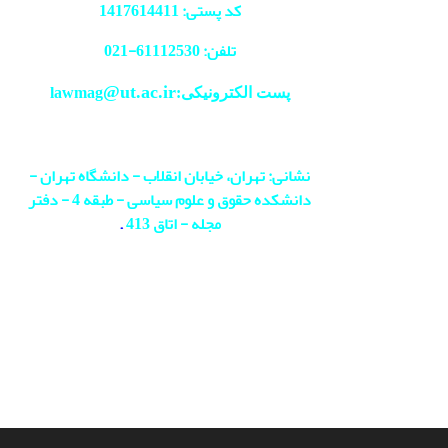
کد پستی: 1417614411
تلفن: 61112530-
021
@ut.ac.ir
پست الکترونیکی:lawmag
نشانی: تهران، خیابان انقلاب - دانشگاه تهران -
دانشکده حقوق و علوم سیاسی - طبقه 4 - دفتر
مجله - اتاق 413
.