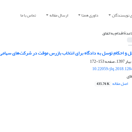
ی نویسندگان
داوری همتا
ارسال مقاله
تماس با ما
اعدۀ اقدام به اتفاق
ل و احکام توسل به دادگاه برای انتخاب بازرس موقت در شرکت‌های سهامی
153-172
10.22059/jlq.2018.128
طای
اصل مقاله
435.76 K