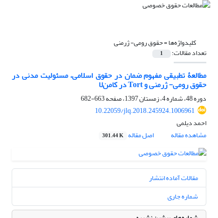
کلیدواژه‌ها =
حقوق رومی- ژرمنی
تعداد مقالات:
1
مطالعۀ تطبیقی مفهوم ضمان در حقوق اسلامی، مسئولیت مدنی در
حقوق رومی- ژرمنی و Tort در کامن‌لا
دوره 48، شماره 4، زمستان 1397، صفحه
663-682
10.22059/jlq.2018.245924.1006961
احمد دیلمی
مشاهده مقاله
اصل مقاله
301.44 K
مقالات آماده انتشار
شماره جاری
شماره‌های پیشین نشریه