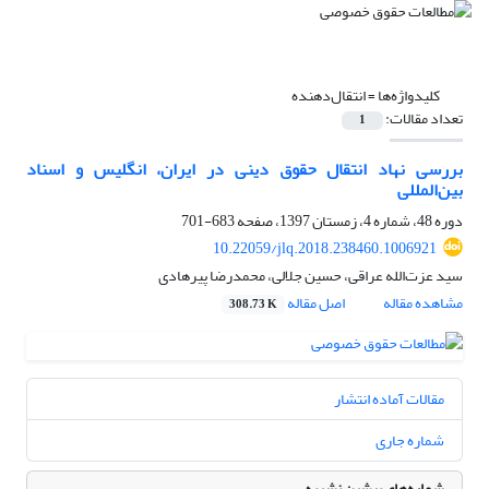
کلیدواژه‌ها =
انتقال‌دهنده
تعداد مقالات:
1
بررسی نهاد انتقال حقوق دینی در ایران، انگلیس و اسناد
بین‌المللی
دوره 48، شماره 4، زمستان 1397، صفحه
683-701
10.22059/jlq.2018.238460.1006921
سید عزت‌الله عراقی، حسین جلالی، محمدرضا پیرهادی
مشاهده مقاله
اصل مقاله
308.73 K
مقالات آماده انتشار
شماره جاری
شماره‌های پیشین نشریه