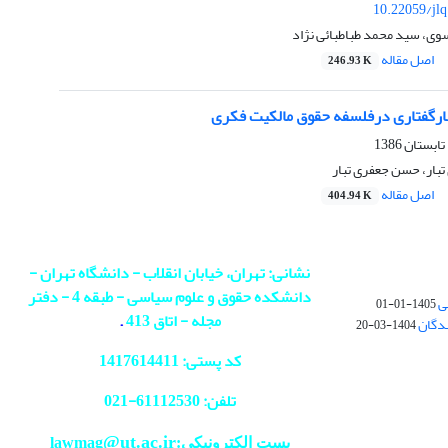
10.22059/jl
وی، سید محمد طباطبائی نژاد
اصل مقاله
246.93 K
نارگفتاری درفلسفه حقوق مالکیت فکری
بار، حسن جعفری تبار
اصل مقاله
404.94 K
نشانی: تهران، خیابان انقلاب - دانشگاه تهران -
دانشکده حقوق و علوم سیاسی - طبقه 4 - دفتر
ی
1405-01-01
مجله - اتاق 413
.
ندگان
1404-03-20
کد پستی: 1417614411
تلفن: 61112530-
021
@ut.ac.ir
پست الکترونیکی:lawmag