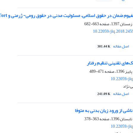
وم ضمان در حقوق اسلامی، مسئولیت مدنی در حقوق رومی- ژرمنی و Tort در کامن‌لا
663-682
10.22059/jlq.2018.245
اصل مقاله
301.44 K
‌های تقنینی تنظیم رفتار
471-489
10.22059/jl
 نژاد
اصل مقاله
241.09 K
شی از ورود زیان بدنی به متوفا
363-378
10.22059/jl