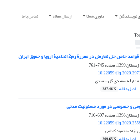
ی نویسندگان
داوری همتا
ارسال مقاله
تماس با ما
Tor
اص حل تعارض در مقررۀ رم2 اتحادیۀ اروپا و حقوق ایران
745-761
10.22059/jlq.2020.297
ه عارفه سعیدی گل سفیدی
اصل مقاله
287.46 K
ومی و خصوصی در مورد مسئولیت مدنی
697-716
10.22059/jlq.2020.255
 نژاد، محمود کاظمی
اصل مقاله
299.65 K