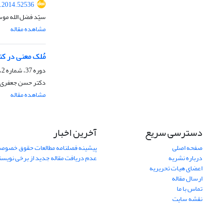
q.2014.52536
سیّد فضل الله موس
مشاهده مقاله
مُلک معنی در ک
دوره 37، شماره 2، تابستان 1386
دکتر حسن جعفری ت
مشاهده مقاله
دسترسی سریع
آخرین اخبار
صفحه اصلی
پیشینه فصلنامه مطالعات حقوق خصوص
درباره نشریه
عدم دریافت مقاله جدید از برخی نویس
اعضای هیات تحریریه
ارسال مقاله
تماس با ما
نقشه سایت