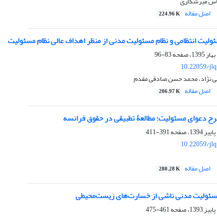
اس میرشکاری
اصل مقاله
224.96 K
ولیت انتظامی و نظام مسئولیت مدنی از منظر اهداف عالی نظام مسئولیت
83-96
10.22059/jl
ی نژاد، محمد حسن صادقی مقدم
اصل مقاله
206.97 K
رح دعوای مسئولیت؛ مطالعۀ تطبیقی در حقوق فرانسه
391-411
10.22059/jl
اصل مقاله
280.28 K
مسئولیت مدنی ناشی از خسارت‌های زیست‌محیطی
461-475