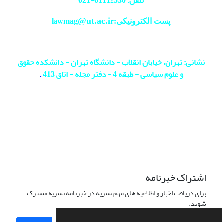
تلفن: 61112530-
021
@ut.ac.ir
پست الکترونیکی:lawmag
نشانی: تهران، خیابان انقلاب - دانشگاه تهران - دانشکده حقوق
و علوم سیاسی - طبقه 4 - دفتر مجله - اتاق 413
.
اشتراک خبرنامه
برای دریافت اخبار و اطلاعیه های مهم نشریه در خبرنامه نشریه مشترک
شوید.