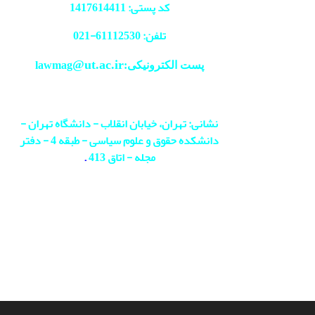
کد پستی: 1417614411
تلفن: 61112530-
021
@ut.ac.ir
پست الکترونیکی:lawmag
نشانی: تهران، خیابان انقلاب - دانشگاه تهران -
دانشکده حقوق و علوم سیاسی - طبقه 4 - دفتر
مجله - اتاق 413
.