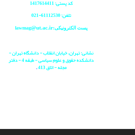
کد پستی: 1417614411
تلفن: 61112530-
021
@ut.ac.ir
پست الکترونیکی:lawmag
نشانی: تهران، خیابان انقلاب - دانشگاه تهران -
دانشکده حقوق و علوم سیاسی - طبقه 4 - دفتر
مجله - اتاق 413
.