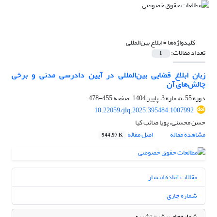
کلیدواژه‌ها =
ابلاغ بین‌المللی
تعداد مقالات:
1
زبان ابلاغ قضایی بین‌المللی در آیین دادرسی مدنی و برخی
چالش‌های آن
دوره 55، شماره 3، پاییز 1404، صفحه
455-478
10.22059/jlq.2025.395484.1007992
حسن محسنی، پویا صائب کیا
مشاهده مقاله
اصل مقاله
944.97 K
مقالات آماده انتشار
شماره جاری
شماره‌های پیشین نشریه