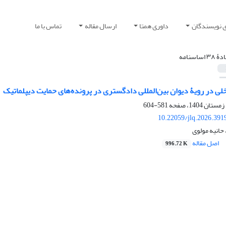
ی نویسندگان
داوری همتا
ارسال مقاله
تماس با ما
ۀ ۳۸ اساسنامه
لی در رویۀ دیوان بین‌المللی دادگستری در پرونده‌های حمایت دیپلماتیک
581-604
10.22059/jlq.2026.391
 حانیه مولوی
اصل مقاله
996.72 K