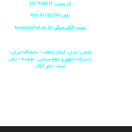
کد پستی: 1417614411
تلفن: 61112530-
021
@ut.ac.ir
پست الکترونیکی:lawmag
نشانی: تهران، خیابان انقلاب - دانشگاه تهران -
دانشکده حقوق و علوم سیاسی - طبقه 4 - دفتر
مجله - اتاق 413
.