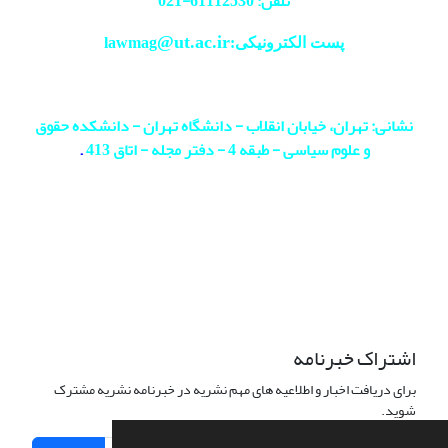
تلفن: 61112530-
021
@ut.ac.ir
پست الکترونیکی:lawmag
نشانی: تهران، خیابان انقلاب - دانشگاه تهران - دانشکده حقوق
و علوم سیاسی - طبقه 4 - دفتر مجله - اتاق 413
.
اشتراک خبرنامه
برای دریافت اخبار و اطلاعیه های مهم نشریه در خبرنامه نشریه مشترک
شوید.