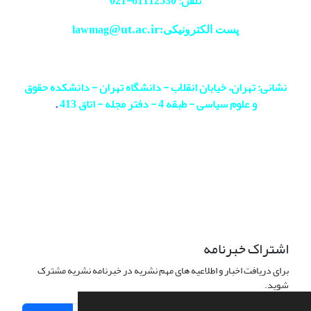
تلفن: 61112530-
021
@ut.ac.ir
پست الکترونیکی:lawmag
نشانی: تهران، خیابان انقلاب - دانشگاه تهران - دانشکده حقوق
و علوم سیاسی - طبقه 4 - دفتر مجله - اتاق 413
.
اشتراک خبرنامه
برای دریافت اخبار و اطلاعیه های مهم نشریه در خبرنامه نشریه مشترک
شوید.