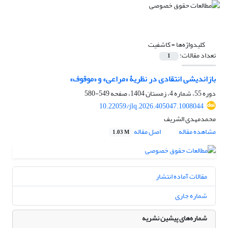
کلیدواژه‌ها =
کاشفیت
تعداد مقالات:
1
بازاندیشی انتقادی در نظریۀ «مراعی» و «موقوف»
دوره 55، شماره 4، زمستان 1404، صفحه
549-580
10.22059/jlq.2026.405047.1008044
محمدمهدی الشریف
مشاهده مقاله
اصل مقاله
1.03 M
مقالات آماده انتشار
شماره جاری
شماره‌های پیشین نشریه