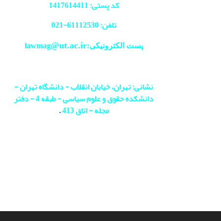
کد پستی: 1417614411
تلفن: 61112530-
021
@ut.ac.ir
پست الکترونیکی:lawmag
نشانی: تهران، خیابان انقلاب - دانشگاه تهران -
دانشکده حقوق و علوم سیاسی - طبقه 4 - دفتر
مجله - اتاق 413
.