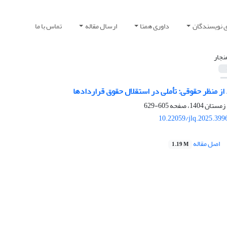
ی نویسندگان
داوری همتا
ارسال مقاله
تماس با ما
نجار
ز منظر حقوقی: تأملی در استقلال حقوق قراردادها
605-629
10.22059/jlq.2025.399
اصل مقاله
1.19 M