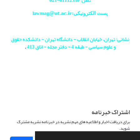
تلفن: 61112530-
021
@ut.ac.ir
پست الکترونیکی:lawmag
نشانی: تهران، خیابان انقلاب - دانشگاه تهران - دانشکده حقوق
و علوم سیاسی - طبقه 4 - دفتر مجله - اتاق 413
.
اشتراک خبرنامه
برای دریافت اخبار و اطلاعیه های مهم نشریه در خبرنامه نشریه مشترک
شوید.