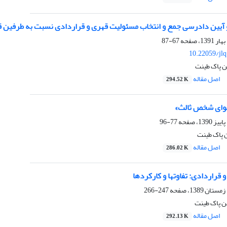
و آیین دادرسی جمع و انتخاب مسئولیت قهری و قراردادی نسبت به طرفین ق
67-87
10.22059/jl
ن پاک طینت
اصل مقاله
294.52 K
عوای شخص ثالث»
77-96
 پاک طینت
اصل مقاله
286.02 K
قراردادی: تفاوتها و کارکردها
247-266
 پاک طینت
اصل مقاله
292.13 K