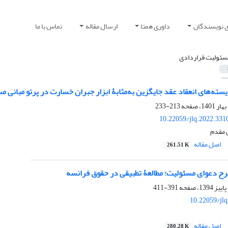
ی نویسندگان
داوری همتا
ارسال مقاله
تماس با ما
سئولیت قراردادی
یسته‌های انعقاد عقد جایگزین به‌مثابۀ ابزار جبران ‏خسارت در پرتو مبانی 
213-233
10.22059/jlq.2022.331
 مقدم
اصل مقاله
261.51 K
رح دعوای مسئولیت؛ مطالعۀ تطبیقی در حقوق فرانسه
391-411
10.22059/jl
اصل مقاله
280.28 K