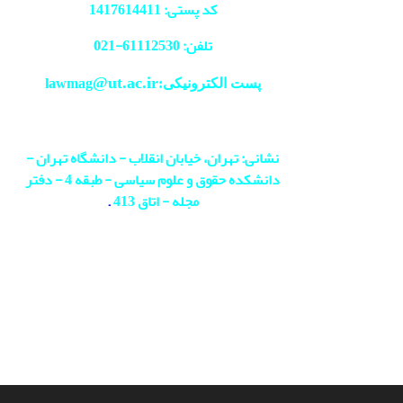
کد پستی: 1417614411
تلفن: 61112530-
021
@ut.ac.ir
پست الکترونیکی:lawmag
نشانی: تهران، خیابان انقلاب - دانشگاه تهران -
دانشکده حقوق و علوم سیاسی - طبقه 4 - دفتر
مجله - اتاق 413
.