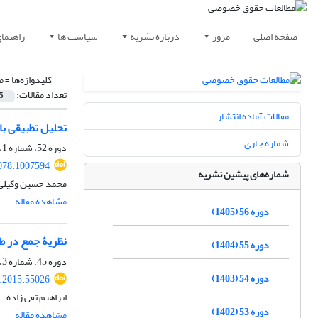
صفحه اصلی
مرور
درباره نشریه
سیاست ها
راهنما
کلیدواژه‌ها =
م
تعداد مقالات:
5
مقالات آماده انتشار
تحلیل تطبیقی با
شماره جاری
دوره 52، شماره 1، بهار 1401، صفحه
078.1007594
شماره‌های پیشین نشریه
محمد حسین وکیلی
مشاهده مقاله
دوره 56 (1405)
نظریۀ جمع در ط
دوره 55 (1404)
دوره 45، شماره 3، پاییز 1394، صفحه
دوره 54 (1403)
q.2015.55026
ابراهیم تقی زاده
دوره 53 (1402)
مشاهده مقاله