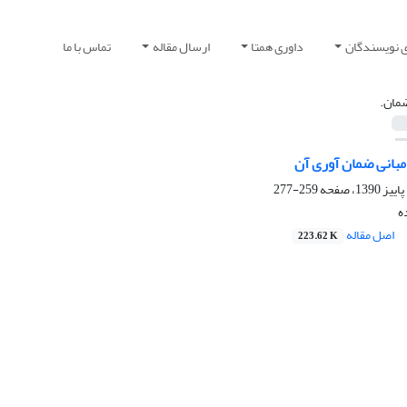
ی نویسندگان
داوری همتا
ارسال مقاله
تماس با ما
مان.
مبانی ضمان آوری آن
259-277
ه
اصل مقاله
223.62 K