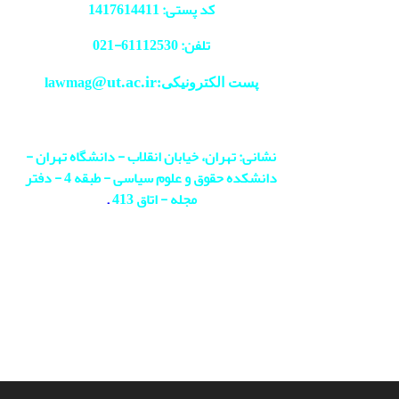
کد پستی: 1417614411
تلفن: 61112530-
021
@ut.ac.ir
پست الکترونیکی:lawmag
نشانی: تهران، خیابان انقلاب - دانشگاه تهران -
دانشکده حقوق و علوم سیاسی - طبقه 4 - دفتر
مجله - اتاق 413
.