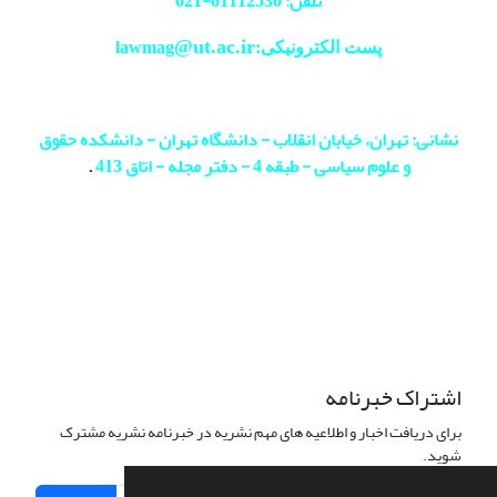
تلفن: 61112530-
021
@ut.ac.ir
پست الکترونیکی:lawmag
نشانی: تهران، خیابان انقلاب - دانشگاه تهران - دانشکده حقوق
و علوم سیاسی - طبقه 4 - دفتر مجله - اتاق 413
.
اشتراک خبرنامه
برای دریافت اخبار و اطلاعیه های مهم نشریه در خبرنامه نشریه مشترک
شوید.