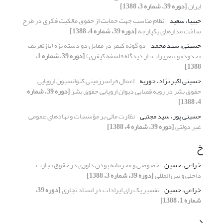
ایران
[دوره 39، شماره 3، 1388]
حبیبا، سعید
نظام مناسب جهت حمایت از حقوق مالکیت فکری در طرح
ساخت مدارهای یکپارچه
[دوره 39، شماره 4، 1388]
حسینی، سید محمد
دو گونه کیفر در مقابل دو دسته بزه (بازتعریف
«حدود» و «تعزیرات» از دیدگاه فلسفه کیفری)
[دوره 39، شماره 1،
1388]
حسینی اکبر نژاد، حوریه
اِعمال فراسرزمینی کنوانسیون اروپایی
حقوق بشر در رویه قضایی دیوان اروپایی حقوق بشر
[دوره 39، شماره
4، 1388]
حسینی پور، سید مجتبی
نظارت مالی بر مؤسسات و نهادهای عمومی
غیر دولتی
[دوره 39، شماره 4، 1388]
خ
خزاعی، حسین
خصوصی و محرمانه بودن داوری در حقوق تجارت
داخلی و بین المللی
[دوره 39، شماره 3، 1388]
خزاعی، حسین
تفسیر یک رای ایرادات در اسناد تجاری
[دوره 39،
شماره 1، 1388]
د