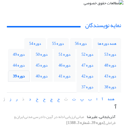
نمایه نویسندگان
همه دوره ها
دوره 56
دوره 55
دوره 54
دوره 53
دوره 52
دوره 51
دوره 50
دوره 49
دوره 48
دوره 47
دوره 46
دوره 45
دوره 44
دوره 43
دوره 42
دوره 41
دوره 40
دوره 39
دوره 38
دوره 37
همه
آ
ا
ب
پ
ت
ث
ج
چ
ح
خ
د
ذ
ر
ز
ژ
آ
آذربایجانی، علیرضا
مبانی ارزیابی ادله در آیین دادرسی مدنی ایران و
فراملی
[دوره 39، شماره 3، 1388]