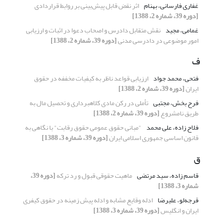
غفاری فارسانی، بهنام
اثر نقض قابل پیش‌بینی بر روابط قراردادی
[دوره 39، شماره 2، 1388]
غمامی، مجید
نقش متقابل دادرس و اصحاب دعوا در اثبات و ارزیابی
امور موضوعی در دادرسی مدنی
[دوره 39، شماره 2، 1388]
ف
فتحی، محمد جواد
ارزیابی قواعد ناظر به کیفیات مخففه در حقوق
ایران
[دوره 39، شماره 2، 1388]
فرح بخش، مجتبی
تأملی در رکن مادی کلاهبرداری و تحصیل مال به
طریق نامشروع
[دوره 39، شماره 2، 1388]
فلاح زاده، علی محمد
"مبانی حقوق عمومی حقوق رقابت" با نگاهی به
قانون اساسی جمهوری اسلامی ایران
[دوره 39، شماره 3، 1388]
ق
قاسم زاده، سید مرتضی
ماهیت حقوقی قبول و رد ترکه
[دوره 39،
شماره 3، 1388]
قرجه‌لو، علیرضا
ادله وقایع مشابه و ادله پیش زمینه در حقوق کیفری
ایران و انگلیس
[دوره 39، شماره 3، 1388]