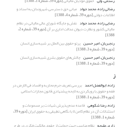
رستمی، ولی
حقوق مؤدیان مالیاتی
[دوره 39، شماره 1، 1388]
رضائی زاده، محمد جواد
مبانی حق دسترسی شهروندان به اسناد و
اطلاعات دولتی
[دوره 39، شماره 4، 1388]
رضایی زاده، محمد جواد
نقش و جایگاه شورای عالی مالیاتی در نظام
مالیاتی کشور و نظارت دیوان عدالت اداری بر آن
[دوره 39، شماره 2،
1388]
رنجبریان، امیر حسین
پرتو حقوق بین الملل بر شبیه‌سازی انسان
[دوره 39، شماره 3، 1388]
رنجبریان، امیر حسین
چالش‌های حقوق بشری شبیه‌سازی انسان
[دوره 39، شماره 1، 1388]
ز
زاده، ابوالفضل احمد
بررسی تعریف جرم محاربه و افساد فی الارض در
فقه و حقوق با رویکردی به لایحه پیشنهادی قانون مجازات اسلامی
[دوره 39، شماره 1، 1388]
زاده، رضا شکوهی
قاعده عدم پذیرش شهادت بر مسموعات و
استثنائات آن در نظام کامن لا با نگاهی تطبیقی به حقوق ایران
[دوره 39،
شماره 1، 1388]
زارع، ملیحه
نظام مناسب جهت حمایت از حقوق مالکیت فکری در طرح