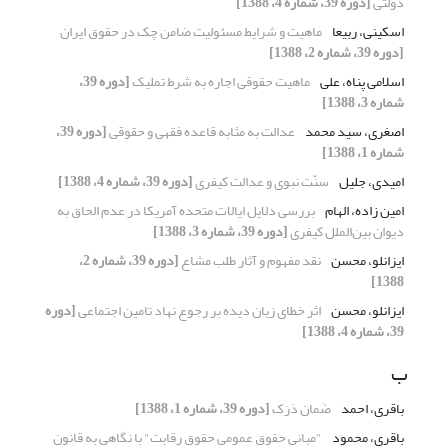
دولتی
[دوره 39، شماره 4، 1388]
اسکینی، ربیعا
ماهیت و شرایط مسئولیت ضامن چک در حقوق ایران
[دوره 39، شماره 2، 1388]
اسلامی پناه، علی
ماهیت حقوقی اجاره به شرط تملیک
[دوره 39،
شماره 3، 1388]
اصغری، سید محمد
عدالت به ‌مثابه قاعده فقهی و حقوقی
[دوره 39،
شماره 1، 1388]
امیدی، جلیل
سنّت نبوی و عدالت کیفری
[دوره 39، شماره 4، 1388]
امین زاده، الهام
بررسی دلایل ایالات متحده آمریکا در عدم الحاق به
دیوان ‌بین‌الملل کیفری
[دوره 39، شماره 3، 1388]
ایزانلو، محسن
نقد مفهوم و آثار طلب مشاع
[دوره 39، شماره 2،
1388]
ایزانلو، محسن
اثر خطای زیان دیده بر رجوع نهاد تامین اجتماعی
[دوره
39، شماره 4، 1388]
ب
باقری، احمد
ضَمان دَرَک
[دوره 39، شماره 1، 1388]
باقری، محمود
"مبانی حقوق عمومی حقوق رقابت" با نگاهی به قانون