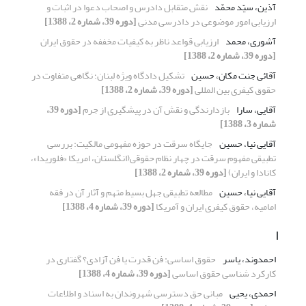
آذین، سیّد محمّد
نقش متقابل دادرس و اصحاب دعوا در اثبات و
ارزیابی امور موضوعی در دادرسی مدنی
[دوره 39، شماره 2، 1388]
آشوری، محمد
ارزیابی قواعد ناظر به کیفیات مخففه در حقوق ایران
[دوره 39، شماره 2، 1388]
آقائی جنت مکان، حسین
تشکیل دادگاه ویژه لبنان؛ نگاهی متفاوت در
حقوق کیفری بین المللی
[دوره 39، شماره 2، 1388]
آقایی، سارا
بازدارندگی و نقش آن در پیشگیری از جرم
[دوره 39،
شماره 3، 1388]
آقایی نیا، حسین
جایگاه سرقت در حوزه مفهومی مالکیت: بررسی
تطبیقی مفهوم سرقت در چهار نظام حقوقی(انگلستان، امریکا «فلوریدا»،
کانادا و ایران)
[دوره 39، شماره 2، 1388]
آقایی نیا، حسین
مطالعه تطبیقی جهل بسیط متهم و آثار آن در فقه
امامیه، حقوق کیفری ایران و آمریکا
[دوره 39، شماره 4، 1388]
ا
احمدوند، یاسر
حقوق اساسی: فن قدرت یا فن آزادی؟ گفتاری در
کارکرد شناسی حقوق اساسی
[دوره 39، شماره 4، 1388]
احمدی، یحیی
مبانی حق دسترسی شهروندان به اسناد و اطلاعات