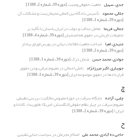
جدی، سهیل
ماهیت حقوقی وصیت
[دوره 39، شماره 2، 1388]
جلالی، محمود
تأسیس دادگاه بین المللی محیط زیست و مشکلات آن
[دوره 39، شماره 1، 1388]
جمالی، فریما
تعامل عدالت و دولت در ایران باستان با تأکید بر
تحقیقات تاریخی در حقوق هخامنشیان
[دوره 39، شماره 4، 1388]
جنیدی، لعیا
شناخت ماهیت اطلاعات نهانی در بورس اوراق بهادار
[دوره 39، شماره 2، 1388]
جوادی، محمد حسن
ضَمان دَرَک
[دوره 39، شماره 1، 1388]
جویباری، اکبر میرزانژاد
تاملی اجمالی در مفهوم عرفی بودن حقوق
قراردادها در حقوق موضوعه ایران
[دوره 39، شماره 1، 1388]
چ
چلبی، آزاده
جایگاه سرقت در حوزه مفهومی مالکیت: بررسی تطبیقی
مفهوم سرقت در چهار نظام حقوقی(انگلستان، امریکا «فلوریدا»، کانادا و
ایران)
[دوره 39، شماره 2، 1388]
ح
حاجی ده آبادی، محمد علی
اصلاح مجرمان در سیاست جنایی تقنینی