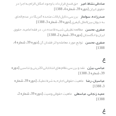
صادقی نشاط، امیر
حق فسخ قرارداد با وجود امکان الزام به اجرا در
حقوق ایران
[دوره 39، شماره 4، 1388]
صدرزاده، سولماز
بررسی دلایل ایالات متحده آمریکا در عدم الحاق
به دیوان ‌بین‌الملل کیفری
[دوره 39، شماره 3، 1388]
صفری، محسن
مطالعه تطبیقی شبهه قاعده درء در فقه امامیه، حقوق
ایران و انگلستان
[دوره 39، شماره 2، 1388]
صفری، محسن
توابع مورد معامله و اثر فقدان آن
[دوره 39، شماره 4،
1388]
ع
عباسی، بیژن
نقد و بررسی نظام های انتخاباتی اکثریتی و تناسبی
[دوره
39، شماره 3، 1388]
عباسیان، رضا
ماهیت حقوقی اجاره به شرط تملیک
[دوره 39، شماره
3، 1388]
عمید زنجانی، عباسعلی
ماهیت حقوقی وصیت
[دوره 39، شماره 2،
1388]
غ