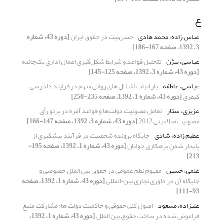
ع
عباس زاده، محمد هادی
حسن‌نیت در حقوق ایران
[دوره 43، شماره
3، 1392، صفحه 167-186]
عباسی، بیژن
تتحلیل قواعد و شرایط شکل‌گیری اعمال اداری یک‌جانبه
[دوره 43، شماره 3، 1392، صفحه 125-145]
عباسی، عاطفه
بار اثبات اختلال های روانی متهم در فرایند دادرسی
کیفری
[دوره 43، شماره 1، 1392، صفحه 235-250]
عزیزی، ستار
تعامل مصونیت دولت‌ها و قواعد آمره در پرتو رأی
مصونیت صلاحیتی 2012
[دوره 43، شماره 3، 1392، صفحه 147-166]
عظیم زاده، شادی
جایگاه پرونده شخصیت در فرآیند پیشگیری از
پایدار شدنِ بزهکاری جوانان
[دوره 43، شماره 1، 1392، صفحه 195-
213]
علمی، حسین
مفهوم نظم عمومی در حقوق بین الملل خصوصی و
جایگاه آن در داوری تجاری بین¬المللی
[دوره 43، شماره 1، 1392، صفحه
93-111]
علیزاده، مسعود
اصول کلی حقوقی و حاکمیت دولت ها: مشارکت منبع
فراموش شده در ساخت حقوق بین الملل
[دوره 43، شماره 1، 1392،