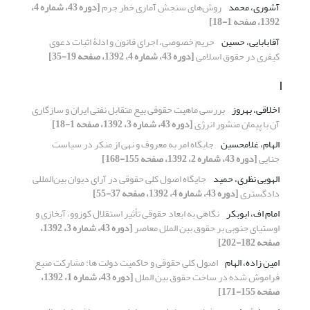
آشوری، محمد
روش‌های سنجش آماری خطر جرم
[دوره 43، شماره 4،
1392، صفحه 1-18]
آقابابایی، حسین
حریم خصوصی، اجرای قانون و ادلۀ اثبات دعوی
کیفری در حقوق اسلامی
[دوره 43، شماره 4، 1392، صفحه 19-35]
ا
اخلاقی، بهروز
بررسی ماهیت حقوقی بیع متقابل نفتی ایران و سازگاری
آن با پیمان منشور انرژی
[دوره 43، شماره 3، 1392، صفحه 1-18]
الهام، غلامحسین
جایگاه امر به معروف و نهی از منکر در سیاست
جنایی
[دوره 43، شماره 2، 1392، صفحه 155-168]
الهویی نظری، حمید
جایگاه اصول کلی حقوقی در آرای دیوان بین‌المللی
دادگستری
[دوره 43، شماره 4، 1392، صفحه 37-55]
امام اف، ابوبکر
نگاهی به ابعاد حقوقی تأثیر استقلال کوزوو، آبخازی و
اوستیای جنوبی بر حقوق بین الملل معاصر
[دوره 43، شماره 3، 1392،
صفحه 182-202]
امین زاده، الهام
اصول کلی حقوقی و حاکمیت دولت ها: مشارکت منبع
فراموش شده در ساخت حقوق بین الملل
[دوره 43، شماره 1، 1392،
صفحه 155-171]