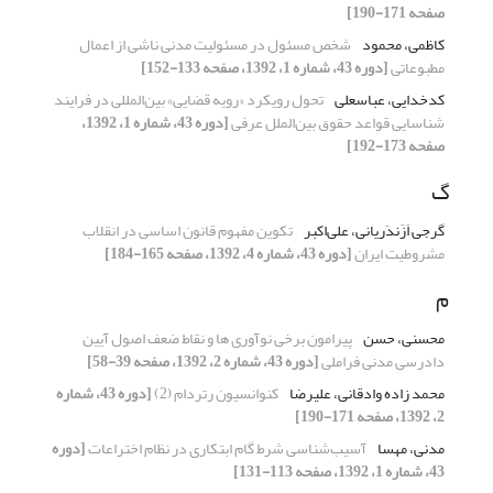
صفحه 171-190]
کاظمی، محمود
شخص مسئول در مسئولیت مدنی ناشی از اعمال
مطبوعاتی
[دوره 43، شماره 1، 1392، صفحه 133-152]
کدخدایی، عباسعلی
تحول رویکرد «رویه قضایی» بین‌المللی در فرایند
شناسایی قواعد حقوق بین‌الملل عرفی
[دوره 43، شماره 1، 1392،
صفحه 173-192]
گ
گرجی اَزَندَریانی، علی‌اکبر
تکوین مفهوم قانون اساسی در انقلاب
مشروطیت ایران
[دوره 43، شماره 4، 1392، صفحه 165-184]
م
محسنی، حسن
پیرامون برخی نوآوری ها و نقاط ضعف اصول آیین
دادرسی مدنی فراملی
[دوره 43، شماره 2، 1392، صفحه 39-58]
محمد زاده وادقانی، علیرضا
کنوانسیون رتردام (2)
[دوره 43، شماره
2، 1392، صفحه 171-190]
مدنی، مهسا
آسیب‌شناسی شرط گام ابتکاری در نظام اختراعات
[دوره
43، شماره 1، 1392، صفحه 113-131]