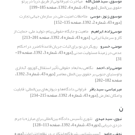
موسوی، سید فضل الله
مهاجرت غیرقانونی از طریق دریا در پرتو
حقوق بین‌الملل
[دوره 43، شماره 4، 1392، صفحه 185-199]
موسوی زنوز، موسی
ملاحظات امنیت ملی در سازمان جهانی تجارت
[دوره 43، شماره 2، 1392، صفحه 135-152]
موسی‌زاده، ابراهیم
ماهیت و جایگاه حقوقی پیام «تولید ملی، حمایت از
کار و سرمایۀ‌ ایرانی»
[دوره 43، شماره 4، 1392، صفحه 201-213]
مومنی، خسرو
رویکردی نو برای اثبات جریان قاعدۀ لاضرر در احکام
عدمی در زمینۀ مسئولیت مدنی
[دوره 43، شماره 3، 1392، صفحه 19-
31]
مومنی راد، احمد
نگاهی به ابعاد حقوقی تأثیر استقلال کوزوو، آبخازی
و اوستیای جنوبی بر حقوق بین الملل معاصر
[دوره 43، شماره 3، 1392،
صفحه 182-202]
میرعباسی، سید باقر
فراوانی دادگاه‌ها و دیوان‌های بین‌المللی؛ قابلیت
و امکان تعارض
[دوره 43، شماره 4، 1392، صفحه 215-234]
ن
نبوی، سید مهدی
تئوری تأسیس دادگاه بین‌المللی برای مبارزه با جرم
دزدی دریایی
[دوره 43، شماره 4، 1392، صفحه 113-128]
نجفی، حامد
آسیب‌شناسی شرط گام ابتکاری در نظام اختراعات
[دوره