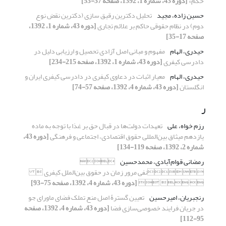
حکم»
[دوره 43، شماره 1، 1392، صفحه 37-53]
حسین زاده، مجید
تحلیل دکترین رقیق سازی (دکترین نقض نوع
دوم) در نظام حقوقی حاکم بر علائم تجاری
[دوره 43، شماره 1، 1392،
صفحه 17-35]
حیدری، الهام
مفهوم و مبانی اصل آزادی تحصیل و ارزیابی دلیل در
دادرسی کیفری
[دوره 43، شماره 1، 1392، صفحه 215-234]
حیدری، الهام
معیار اثبات در دعاوی کیفری در دادرسی کیفری ایران و
انگلستان
[دوره 43، شماره 4، 1392، صفحه 57-74]
ر
رزم خواه، علی
تعهدات دولت‌ها در قبال حق بر غذا با توجه به ماده
یازدهم میثاق بین‌المللی حقوق اقتصادی، اجتماعی و فرهنگی
[دوره 43،
شماره 2، 1392، صفحه 119-134]
رمضانی قوام‌آبادی، محمدحسین

نفی مرور زمان در حقوق بین‌الملل کیفری 
  
[دوره 43، شماره 4، 1392، صفحه 75-93]
رنجبریان، امیرحسین
تعیین گسترۀ اصل منع تملک فضای ماورای جو
در جریان فرایند خصوصی‌سازی فضا
[دوره 43، شماره 4، 1392، صفحه
95-112]