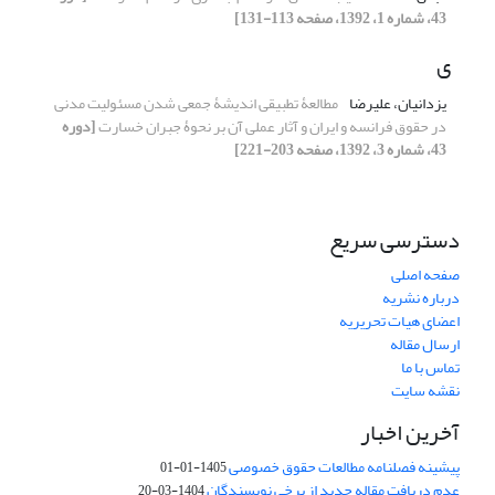
43، شماره 1، 1392، صفحه 113-131]
ی
یزدانیان، علیرضا
مطالعۀ تطبیقی اندیشۀ جمعی شدن مسئولیت مدنی
در حقوق فرانسه و ایران و آثار عملی آن بر نحوۀ جبران خسارت
[دوره
43، شماره 3، 1392، صفحه 203-221]
دسترسی سریع
صفحه اصلی
درباره نشریه
اعضای هیات تحریریه
ارسال مقاله
تماس با ما
نقشه سایت
آخرین اخبار
پیشینه فصلنامه مطالعات حقوق خصوصی
1405-01-01
عدم دریافت مقاله جدید از برخی نویسندگان
1404-03-20