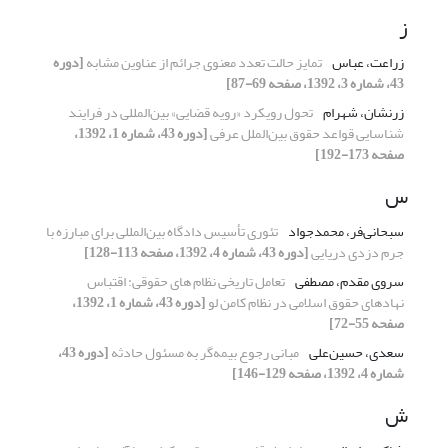
ز
زراعت، عباس
تمایز حالت تعدد معنوی جرائم از عناوین مشابه
[دوره
43، شماره 3، 1392، صفحه 69-87]
زرنشان، شهرام
تحول رویکرد «رویه قضایی» بین‌المللی در فرایند
شناسایی قواعد حقوق بین‌الملل عرفی
[دوره 43، شماره 1، 1392،
صفحه 173-192]
س
سبحانی‌فر، محمدجواد
تئوری تأسیس دادگاه بین‌المللی برای مبارزه با
جرم دزدی دریایی
[دوره 43، شماره 4، 1392، صفحه 113-128]
سروی مقدم، مصطفی
تعامل تاریخی نظام های حقوقی: اقتباس
نهادهای حقوق اسلامی در نظام کامن لو
[دوره 43، شماره 1، 1392،
صفحه 55-72]
سعدی، حسین‌علی
مبانی رجوع بیمه‌گر به مسئول حادثه
[دوره 43،
شماره 4، 1392، صفحه 129-146]
ش