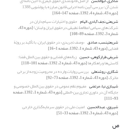
شاکری، ابوالحسن
از اصل قانونمندی حقوق کیفری تا آئین نامه ای
شدن آن؛ بررسی آیین نامه اجرایی قانون مبارزه با پولشویی 1388
[دوره 43، شماره 4، 1392، صفحه 147-164]
شریعتی نجف آبادی، الهام
حقوق و اختیارات سهام‌داران در
شرکت‌های سهامی (مطالعۀ تطبیقی درحقوق ایران و لبنان)
[دوره 43،
شماره 3، 1392، صفحه 89-108]
شریعتی‏نسب، صادق
«وصف تجریدی» در حقوق ایران، با تأکید بر رویّة
قضایی
[دوره 43، شماره 1، 1392، صفحه 1-16]
شریفی طرازکوهی، حسین
زباله‌های فضایی و حقوق بین الملل فضا؛
کاستی‌ها و راهکارها
[دوره 43، شماره 2، 1392، صفحه 101-118]
شکاری، روشنعلی
بررسی روایات وارده در محرومیت زوجه از برخی
ماترک
[دوره 43، شماره 1، 1392، صفحه 73-92]
شهبازی نیا، مرتضی
مفهوم نظم عمومی در حقوق بین الملل خصوصی و
جایگاه آن در داوری تجاری بین¬المللی
[دوره 43، شماره 1، 1392، صفحه
93-111]
شیروی، عبدالحسین
امنیت ملی در حقوق سرمایه‌گذاری خارجی
[دوره 43، شماره 3، 1392، صفحه 33-51]
ص