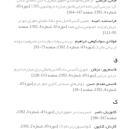
فتحی، مرتضی
از اصل قانونمندی حقوق کیفری تا آئین نامه ای شدن
آن؛ بررسی آیین نامه اجرایی قانون مبارزه با پولشویی 1388
[دوره 43،
شماره 4، 1392، صفحه 147-164]
فراستمند، امینه
تعیین گسترۀ اصل منع تملک فضای ماورای جو در
جریان فرایند خصوصی‌سازی فضا
[دوره 43، شماره 4، 1392، صفحه
95-112]
فولادی سوادکوهی، ابراهیم
بررسی روایات وارده در محرومیت زوجه
از برخی ماترک
[دوره 43، شماره 1، 1392، صفحه 73-92]
ق
قاسم پور، عرفان
تئوری تأسیس دادگاه بین‌المللی برای مبارزه با جرم
دزدی دریایی
[دوره 43، شماره 4، 1392، صفحه 113-128]
قاسمی مقدم، حسن
روش‌های سنجش آماری خطر جرم
[دوره 43،
شماره 4، 1392، صفحه 1-18]
ک
کاتوزیان، ناصر
حسن‌نیت در حقوق ایران
[دوره 43، شماره 3، 1392،
صفحه 167-186]
کاردان، کتایون
کنوانسیون رتردام (2)
[دوره 43، شماره 2، 1392،