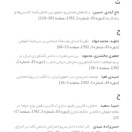
ت
تاج آبادی، حسین
زباله‌های فضایی و حقوق بین الملل فضا؛ کاستی‌ها و
راهکارها
[دوره 43، شماره 2، 1392، صفحه 101-118]
ج
جاوید، محمدجواد
نظریۀ ابتنای توسعۀ اجتماعی بر سرمایۀ حقوقی
[دوره 43، شماره 3، 1392، صفحه 53-68]
جعفری چالشتری، محمود
بررسی مقررات بخش کشاورزی ایران در
پرتو موافقت نامه کشاورزی سازمان جهانی تجارت
[دوره 43، شماره 2،
1392، صفحه 1-18]
جنیدی، لعیا
«وصف تجریدی» در حقوق ایران، با تأکید بر رویّة قضایی
[دوره 43، شماره 1، 1392، صفحه 1-16]
ح
حبیبا، سعید
تحلیل دکترین رقیق سازی (دکترین نقض نوع دوم) در
نظام حقوقی حاکم بر علائم تجاری
[دوره 43، شماره 1، 1392، صفحه 17-
35]
حسن‌زاده، مهدی
«اثر اعاده دادرسی و اعتراض شخص ثالث بر اجرای