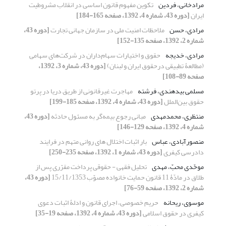
مرادخانی، فردین
تکوین مفهوم قانون اساسی در انقلاب مشروطیت
ایران
[دوره 43، شماره 4، 1392، صفحه 165-184]
مرادی، حسن
ملاحظات امنیت ملی در سازمان جهانی تجارت
[دوره 43،
شماره 2، 1392، صفحه 135-152]
مرادی، خدیجه
حقوق و اختیارات سهام‌داران در شرکت‌های سهامی
(مطالعۀ تطبیقی درحقوق ایران و لبنان)
[دوره 43، شماره 3، 1392،
صفحه 89-108]
مسلمی بیدهندی، فرشته
مهاجرت غیرقانونی از طریق دریا در پرتو
حقوق بین‌الملل
[دوره 43، شماره 4، 1392، صفحه 185-199]
منتظری، محمدمهدی
مبانی رجوع بیمه‌گر به مسئول حادثه
[دوره 43،
شماره 4، 1392، صفحه 129-146]
منصورآبادی، عباس
بار اثبات اختلال های روانی متهم در فرایند
دادرسی کیفری
[دوره 43، شماره 1، 1392، صفحه 235-250]
موحّدی محبّ، مهدی
تحلیل فقهی - حقوقی پرداخت مقرّری پس از
طلاق در مادّۀ 11 قانون حمایت خانواده مصوّب 15/11/1353
[دوره 43،
شماره 2، 1392، صفحه 59-76]
موسوی، ریحانه
حریم خصوصی، اجرای قانون و ادلۀ اثبات دعوی
کیفری در حقوق اسلامی
[دوره 43، شماره 4، 1392، صفحه 19-35]