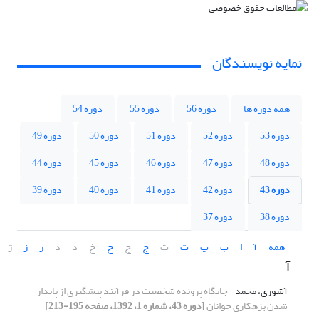
نمایه نویسندگان
همه دوره ها
دوره 56
دوره 55
دوره 54
دوره 53
دوره 52
دوره 51
دوره 50
دوره 49
دوره 48
دوره 47
دوره 46
دوره 45
دوره 44
دوره 43
دوره 42
دوره 41
دوره 40
دوره 39
دوره 38
دوره 37
همه
آ
ا
ب
پ
ت
ث
ج
چ
ح
خ
د
ذ
ر
ز
ژ
آ
آشوری، محمد
جایگاه پرونده شخصیت در فرآیند پیشگیری از پایدار
شدنِ بزهکاری جوانان
[دوره 43، شماره 1، 1392، صفحه 195-213]