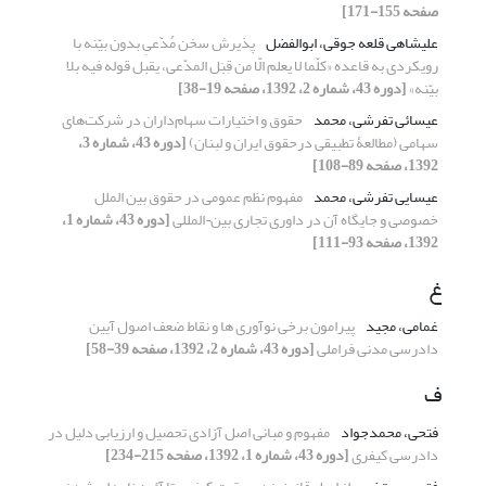
صفحه 155-171]
علیشاهی قلعه جوقی، ابوالفضل
پذیرش سخن مُدّعیِ بدون بیّنه با
رویکردی به قاعده «کلّما لا یعلم الّا من قِبَل المدّعی، یقبل قوله فیه بلا
بیّنه»
[دوره 43، شماره 2، 1392، صفحه 19-38]
عیسائی تفرشی، محمد
حقوق و اختیارات سهام‌داران در شرکت‌های
سهامی (مطالعۀ تطبیقی درحقوق ایران و لبنان)
[دوره 43، شماره 3،
1392، صفحه 89-108]
عیسایی تفرشی، محمد
مفهوم نظم عمومی در حقوق بین الملل
خصوصی و جایگاه آن در داوری تجاری بین¬المللی
[دوره 43، شماره 1،
1392، صفحه 93-111]
غ
غمامی، مجید
پیرامون برخی نوآوری ها و نقاط ضعف اصول آیین
دادرسی مدنی فراملی
[دوره 43، شماره 2، 1392، صفحه 39-58]
ف
فتحی، محمدجواد
مفهوم و مبانی اصل آزادی تحصیل و ارزیابی دلیل در
دادرسی کیفری
[دوره 43، شماره 1، 1392، صفحه 215-234]